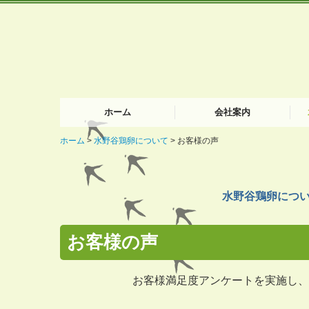
ホーム
会社案内
ホーム
水野谷鶏卵について
お客様の声
ご挨拶
出
買
使
お
水野谷鶏卵につ
お客様の声
お客様満足度アンケートを実施し、