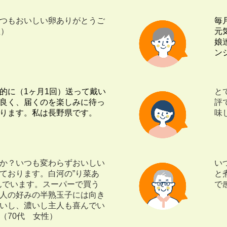
つもおいしい卵ありがとうご
毎
性）
元
娘
ン
的に（1ヶ月1回）送って戴い
と
良く、届くのを楽しみに待っ
評
ります。私は長野県です。
味
か？いつも変わらずおいしい
い
ております。白河の”り菜あ
と
んでいます。スーパーで買う
で
人の好みの半熟玉子には向き
いし、濃いし主人も喜んでい
（70代 女性）