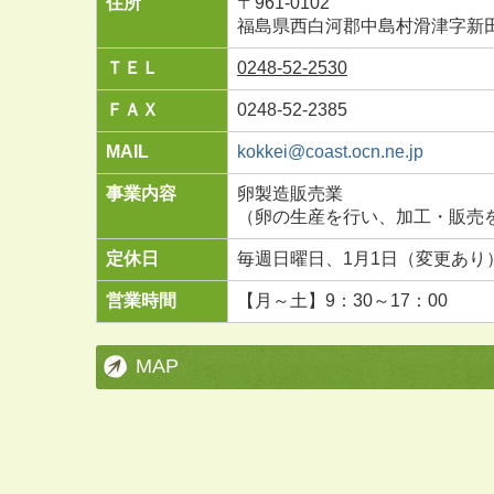
住所
〒961-0102
福島県西白河郡中島村滑津字新田
ＴＥＬ
0248-52-2530
ＦＡＸ
0248-52-2385
MAIL
kokkei@coast.ocn.ne.jp
事業内容
卵製造販売業
（卵の生産を行い、加工・販売
定休日
毎週日曜日、1月1日（変更あり
営業時間
【月～土】9：30～17：00
MAP