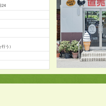
24
を行う）
）