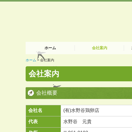
ホーム
会社案内
ホーム
会社案内
ご挨拶
出
買
使
お
会社案内
会社概要
会社名
(有)水野谷鶏卵店
代表
水野谷
元貴