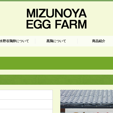
水野谷鶏卵について
黒鶏について
商品紹介
荷までの流れ
えるお店
っているお店
客様の声
黒鶏肉のお召し上がり方