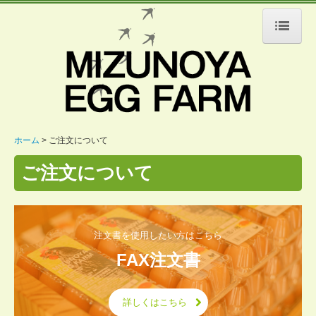
ホーム
会社案内
ご挨拶
ホーム
ご注文について
水野谷鶏卵について
ご注文について
出荷までの流れ
買えるお店
注文書を使用したい方はこちら
使っているお店
FAX注文書
お客様の声
詳しくはこちら
黒鶏について